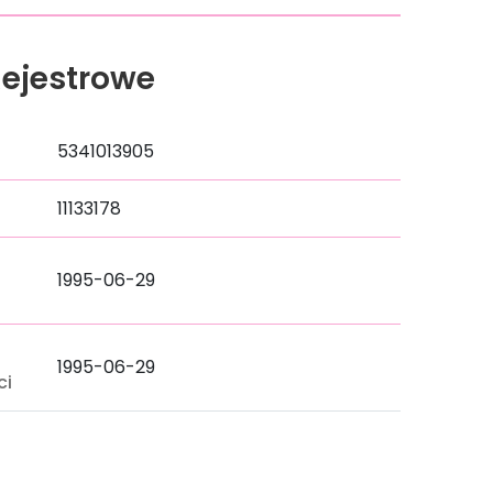
ejestrowe
5341013905
11133178
1995-06-29
a
1995-06-29
ci