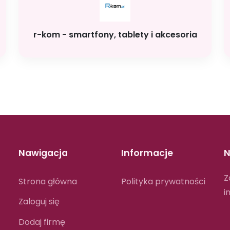
r-kom - smartfony, tablety i akcesoria
Nawigacja
Informacje
N
Z
Strona główna
Polityka prywatności
i
Zaloguj się
Dodaj firmę