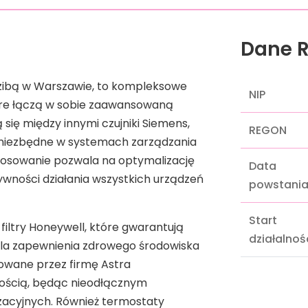
Dane R
dzibą w Warszawie, to kompleksowe
NIP
óre łączą w sobie zaawansowaną
 się między innymi czujniki Siemens,
REGON
, niezbędne w systemach zarządzania
tosowanie pozwala na optymalizację
Data
wności działania wszystkich urządzeń
powstani
Start
filtry Honeywell, które gwarantują
działalnoś
 dla zapewnienia zdrowego środowiska
rowane przez firmę Astra
łością, będąc nieodłącznym
zacyjnych. Również termostaty