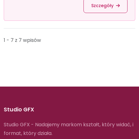
Szczegóły
1 - 7 z 7 wpisów
Studio GFX
Studio GFX - Nadajemy markom kształt, który widać, i
format, który działa.