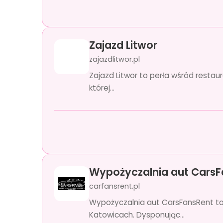
Zajazd Litwor
zajazdlitwor.pl
Zajazd Litwor to perła wśród restaur
której...
Wypożyczalnia aut Cars
carfansrent.pl
Wypożyczalnia aut CarsFansRent t
Katowicach. Dysponując...