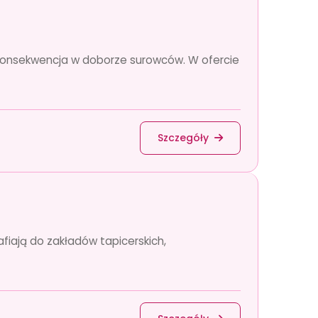
i konsekwencja w doborze surowców. W ofercie
Szczegóły
afiają do zakładów tapicerskich,