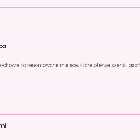
ca
chowie to renomowane miejsce, które oferuje szeroki aso
mi