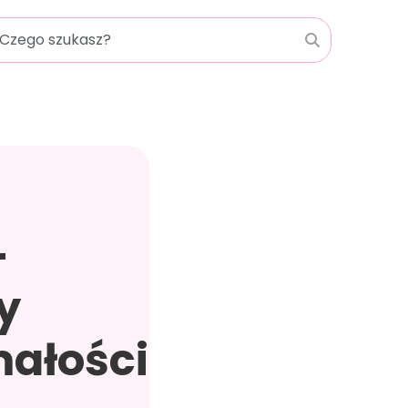
-
y
małości