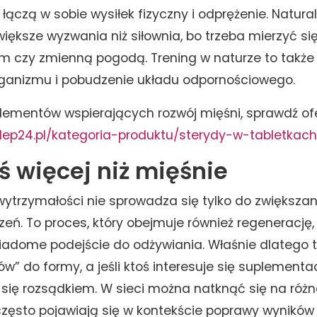
 łączą w sobie wysiłek fizyczny i odprężenie. Natura
większe wyzwania niż siłownia, bo trzeba mierzyć s
m czy zmienną pogodą. Trening w naturze to także
rganizmu i pobudzenie układu odpornościowego.
plementów wspierających rozwój mięśni, sprawdź ofe
klep24.pl/kategoria-produktu/sterydy-w-tabletkach
oś więcej niż mięśnie
 wytrzymałości nie sprowadza się tylko do zwiększa
zeń. To proces, który obejmuje również regenerację,
iadome podejście do odżywiania. Właśnie dlatego t
ów” do formy, a jeśli ktoś interesuje się suplementa
się rozsądkiem. W sieci można natknąć się na różne
 często pojawiają się w kontekście poprawy wyników