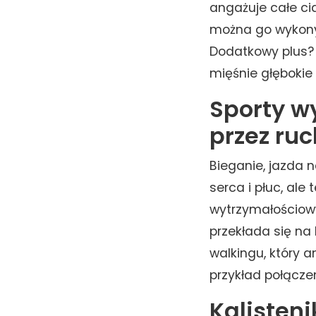
angażuje całe ci
można go wykonyw
Dodatkowy plus? 
mięśnie głębokie i
Sporty w
przez ruc
Bieganie, jazda 
serca i płuc, ale
wytrzymałościowy
przekłada się na
walkingu, który a
przykład połącze
Kalisteni