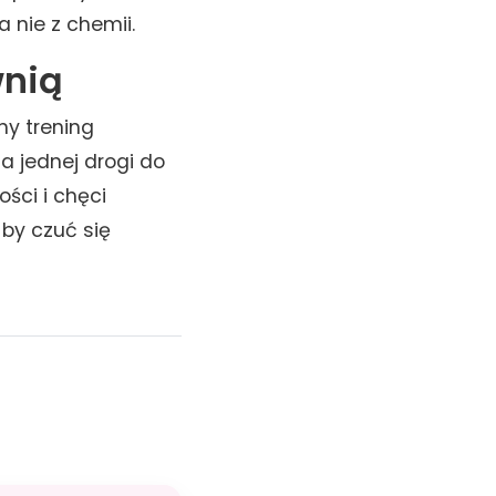
 nie z chemii.
wnią
ny trening
a jednej drogi do
ości i chęci
 by czuć się