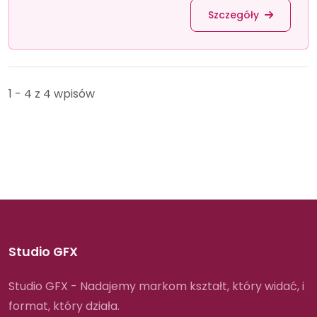
Szczegóły
1 - 4 z 4 wpisów
Studio GFX
Studio GFX - Nadajemy markom kształt, który widać, i
format, który działa.