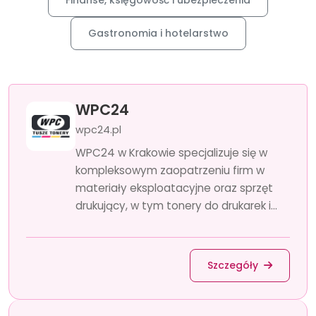
Finanse, księgowość i ubezpieczenia
Gastronomia i hotelarstwo
WPC24
wpc24.pl
WPC24 w Krakowie specjalizuje się w
kompleksowym zaopatrzeniu firm w
materiały eksploatacyjne oraz sprzęt
drukujący, w tym tonery do drukarek i...
Szczegóły