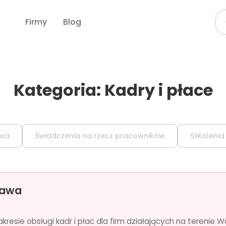
Firmy
Blog
Kategoria: Kadry i płace
owa
Świadczenia na rzecz pracowników
Szkolenia
zawa
akresie obsługi kadr i płac dla firm działających na teren