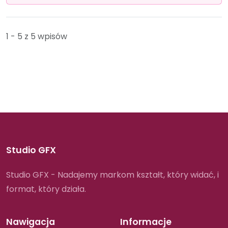
1 - 5 z 5 wpisów
Studio GFX
Studio GFX - Nadajemy markom kształt, który widać, i
format, który działa.
Nawigacja
Informacje