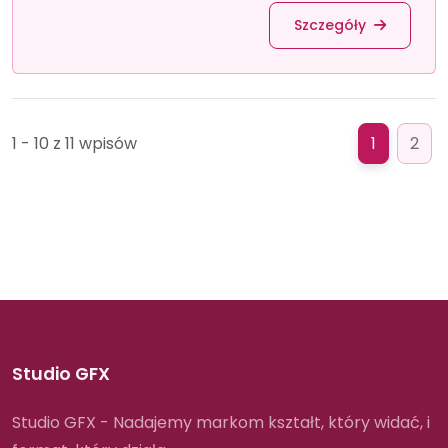
Szczegóły
1 - 10 z 11 wpisów
1
2
Studio GFX
Studio GFX - Nadajemy markom kształt, który widać, i