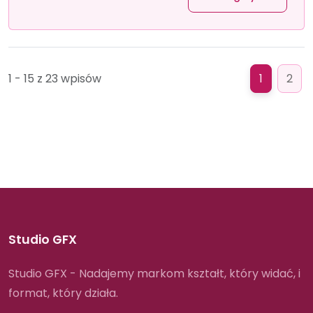
1 - 15 z 23 wpisów
1
2
Studio GFX
Studio GFX - Nadajemy markom kształt, który widać, i
format, który działa.