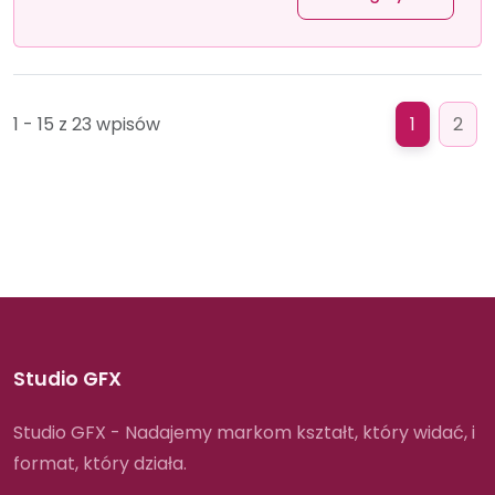
1 - 15 z 23 wpisów
1
2
Studio GFX
Studio GFX - Nadajemy markom kształt, który widać, i
format, który działa.